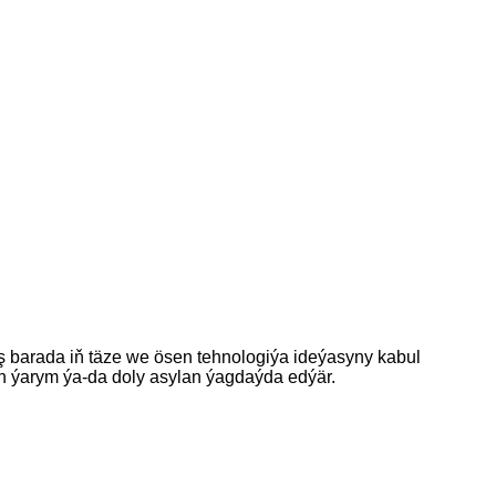
 barada iň täze we ösen tehnologiýa ideýasyny kabul
 ýarym ýa-da doly asylan ýagdaýda edýär.