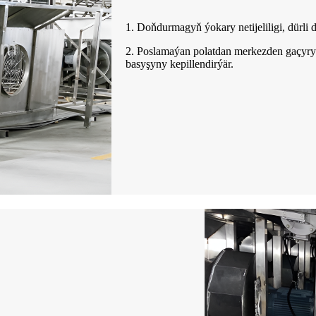
1. Doňdurmagyň ýokary netijeliligi, dürli
2. Poslamaýan polatdan merkezden gaçyry
basyşyny kepillendirýär.