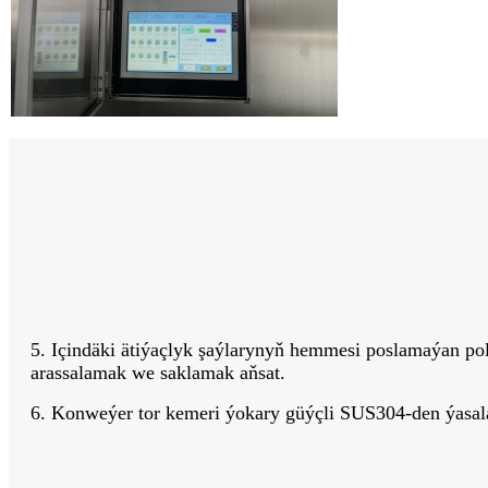
5. Içindäki ätiýaçlyk şaýlarynyň hemmesi poslamaýan pola
arassalamak we saklamak aňsat.
6. Konweýer tor kemeri ýokary güýçli SUS304-den ýasala