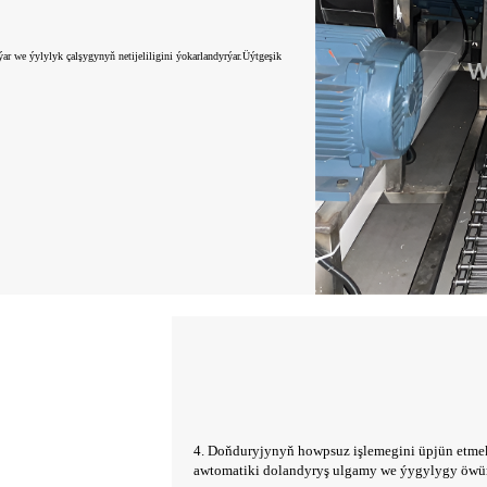
r we ýylylyk çalşygynyň netijeliligini ýokarlandyrýar.Üýtgeşik
4. Doňduryjynyň howpsuz işlemegini üpjün etme
awtomatiki dolandyryş ulgamy we ýygylygy öwürm