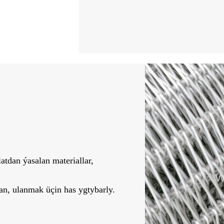
tdan ýasalan materiallar,
n, ulanmak üçin has ygtybarly.