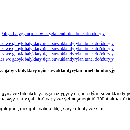
 we gabyk balyklary üçin suwuklandyrylan tunel doňduryjy
agyny we bilelikde ýapyşmazlygyny üpjün edýän suwuklandyryş
basyşy, olary çalt doňmagy we ýelmeşmeginiň öňüni almak üçin
ulupnut, gök gül, malina, litçi, sary şetdaly we ş.m.