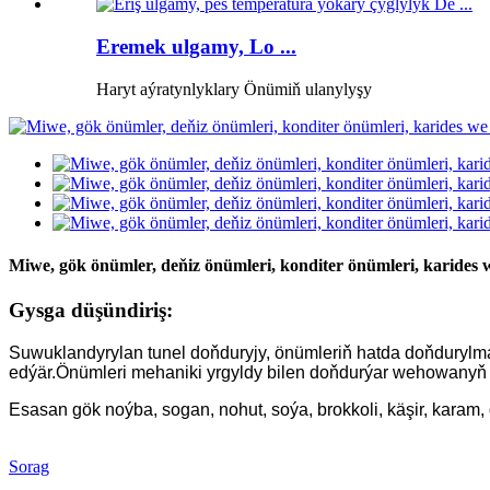
Eremek ulgamy, Lo ...
Haryt aýratynlyklary Önümiň ulanylyşy
Miwe, gök önümler, deňiz önümleri, konditer önümleri, karides
Gysga düşündiriş:
Suwuklandyrylan tunel doňduryjy, önümleriň hatda doňdurylm
edýär.Önümleri mehaniki yrgyldy bilen doňdurýar we
howanyň 
Esasan gök noýba, sogan, nohut, soýa, brokkoli, käşir, karam, q
Sorag