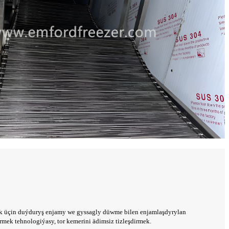
k üçin duýduryş enjamy we gyssagly düwme bilen enjamlaşdyrylan
ek tehnologiýasy, tor kemerini ädimsiz tizleşdirmek.