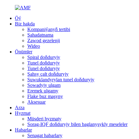
Öý
Biz hakda
Kompaniýanyň tertibi
Şahadatnama
Zawod gezelenji
Wideo
Önümler
Spiral doňduryjy
Tunel doňduryjy
Tunel doňduryjy
Şahsy çalt doňduryjy
Suwuklandyrylan tunel doňduryjy
Sowadyjy ulgam
Eremek ulgamy
Flake buz maşyny
Aksesuar
Arza
Hyzmat
Müşderi hyzmaty
Sorag-IQF doňduryjy bilen baglanyşykly meseleler
Habarlar
Senagat habarlary