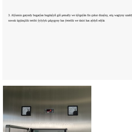
3. Alýumin garyndy bugarýan bugdaýyň giň şemally we üýtgeýän fin çukur dizaýny, eriş wagtyny uzaldýa
suwuk üpjünçilik tertibi ýylylyk çalşygyny has ýeterlik we täsiri has aýdyň edýär.