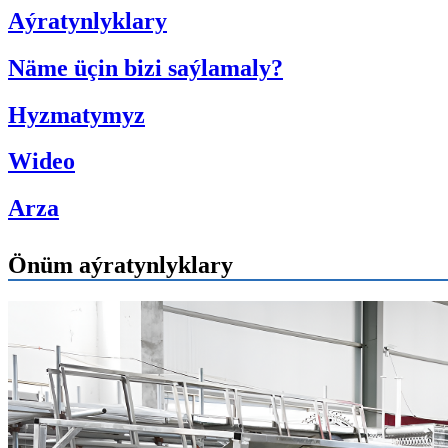
Aýratynlyklary
Näme üçin bizi saýlamaly?
Hyzmatymyz
Wideo
Arza
Önüm aýratynlyklary