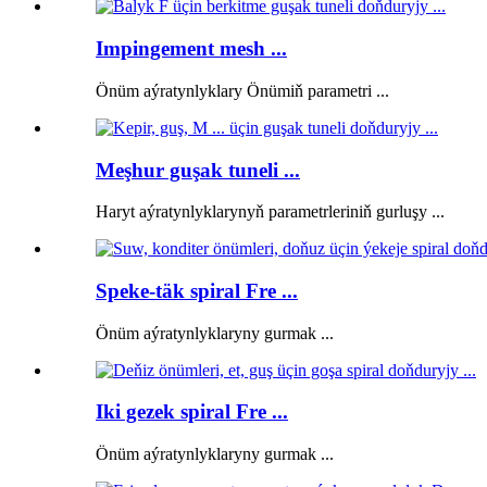
Impingement mesh ...
Önüm aýratynlyklary Önümiň parametri ...
Meşhur guşak tuneli ...
Haryt aýratynlyklarynyň parametrleriniň gurluşy ...
Speke-täk spiral Fre ...
Önüm aýratynlyklaryny gurmak ...
Iki gezek spiral Fre ...
Önüm aýratynlyklaryny gurmak ...