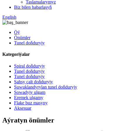
Taslamalarymyz
Biz bilen habarlaşyň
English
Öý
Önümler
Tunel doňduryjy
Kategoriýalar
Spiral doňduryjy
Tunel doňduryjy
Tunel doňduryjy
Şahsy çalt doňduryjy
Suwuklandyrylan tunel doňduryjy
Sowadyjy ulgam
Eremek ulgamy
Flake buz maşyny
Aksesuar
Aýratyn önümler