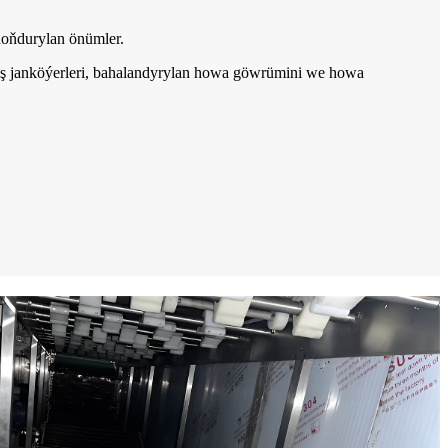
 doňdurylan önümler.
ş janköýerleri, bahalandyrylan howa göwrümini we howa